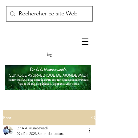
Dr A A Mundewadi's
CLINIQUE AYURVEDIQUE DE MUNDEWADI
Traitement ayurvédique à base de plantes pour toutes les maladies chroniques
Plus de 35 ans d'expérience / 3 patients Lakh traités
Post
Dr A A Mundewadi
29 déc. 2023
6 min de lecture