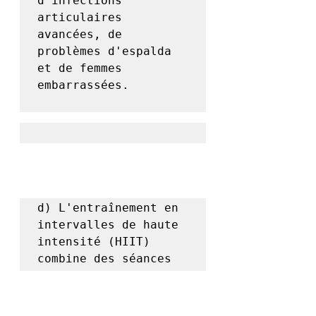
d'infections 
articulaires 
avancées, de 
problèmes d'espalda 
et de femmes 
embarrassées.

d) L'entraînement en 
intervalles de haute 
intensité (HIIT) 
combine des séances 
d'exercice intense 
avec des périodes 
d'activité moins 