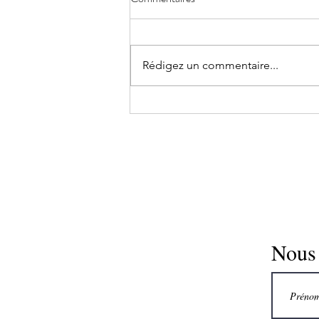
perspective ayurvédique
Dans un autre article, des faits
simples sur le vieillissement
Rédigez un commentaire...
inversé ont été abordés dans le
cadre de la médecine moderne,
ainsi que...
Nous 