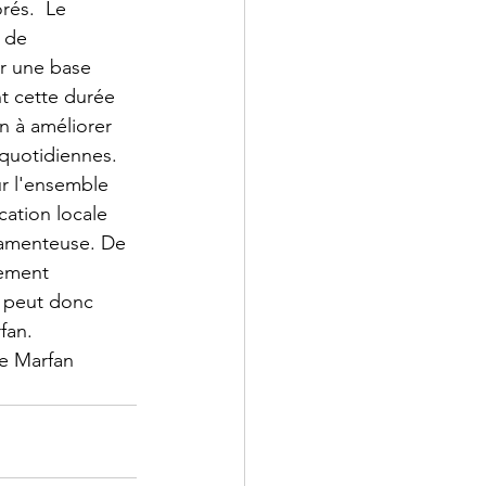
rés.  Le 
 de 
ur une base 
t cette durée 
n à améliorer 
 quotidiennes. 
r l'ensemble 
cation locale 
camenteuse. De 
tement 
s peut donc 
fan.  
de Marfan