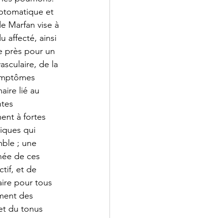
ptomatique et 
e Marfan vise à 
affecté, ainsi 
e près pour un 
sculaire, de la 
symptômes 
ire lié au 
tes 
ent à fortes 
iques qui 
mble ; une 
née de ces 
tif, et de 
aire pour tous 
ment des 
et du tonus 