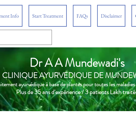
tment Info
Start Treatment
FAQs
Disclaimer
Dr A A Mundewadi's
CLINIQUE AYURVEDIQUE DE MUNDE
aitement ayurvédique à base de plantes pour toutes les maladies
Plus de 35 ans d'expérience / 3 patients Lakh traité