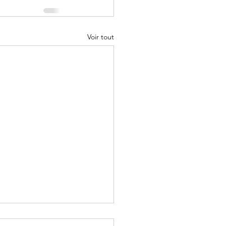
Voir tout
on ayurvédique de la douleur