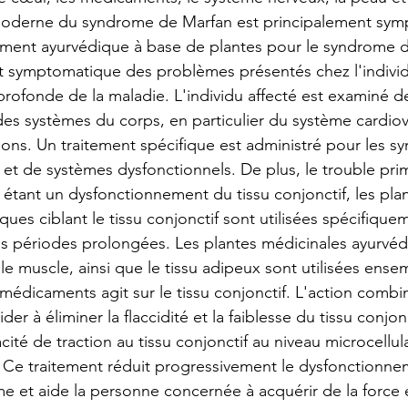
moderne du syndrome de Marfan est principalement sym
tement ayurvédique à base de plantes pour le syndrome d
 symptomatique des problèmes présentés chez l'individu 
 profonde de la maladie. L'individu affecté est examiné d
s systèmes du corps, en particulier du système cardiova
tions. Un traitement spécifique est administré pour les 
et de systèmes dysfonctionnels. De plus, le trouble prima
tant un dysfonctionnement du tissu conjonctif, les plan
ues ciblant le tissu conjonctif sont utilisées spécifiquem
s périodes prolongées. Les plantes médicinales ayurvéd
 le muscle, ainsi que le tissu adipeux sont utilisées ense
édicaments agit sur le tissu conjonctif. L'action combi
r à éliminer la flaccidité et la faiblesse du tissu conjonc
ité de traction au tissu conjonctif au niveau microcellul
. Ce traitement réduit progressivement le dysfonctionne
e et aide la personne concernée à acquérir de la force 