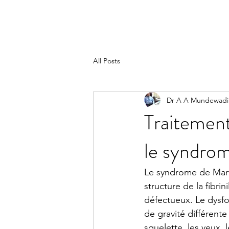
All Posts
Dr A A Mundewadi
Traitement
le syndro
Le syndrome de Marfa
structure de la fibri
défectueux. Le dysf
de gravité différent
squelette, les yeux,