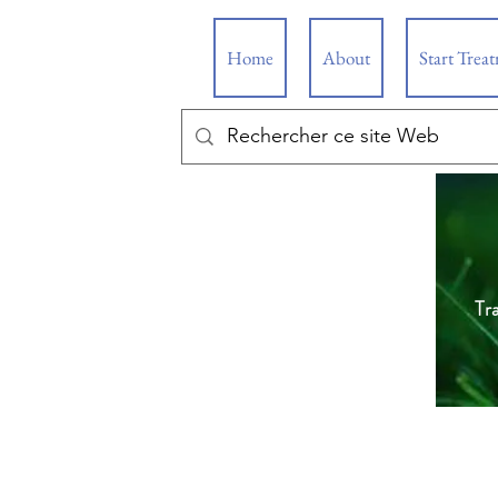
Home
About
Start Trea
Tr