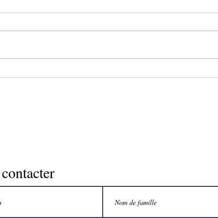
simples et conseils pratiques pour
La do
une bonne santé
sympt
Actuellement, la question de
oblig
l’inversion du vieillissement fait
médec
fureur. En fait, le vieillissement
des p
inversé n’est qu’une autre façon...
contacter