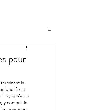
es pour
terminant la 
onjonctif, est 
s de symptômes 
, y compris le 
t les poumons. 