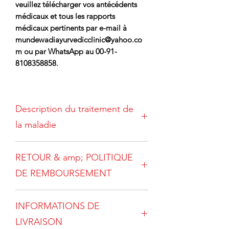
veuillez télécharger vos antécédents
médicaux et tous les rapports
médicaux pertinents par e-mail à
mundewadiayurvedicclinic@yahoo.co
m ou par WhatsApp au 00-91-
8108358858.
Description du traitement de
la maladie
Le trouble bipolaire est une condition
RETOUR & amp; POLITIQUE
médicale psychiatrique dans laquelle
une personne affectée éprouve des
DE REMBOURSEMENT
schémas alternatifs de maladie
maniaque et dépressive.
Certaines
Une commande une fois passée, ne
personnes ressentent les deux types de
INFORMATIONS DE
peut être annulée. Pour des
symptômes simultanément.
Bien que
circonstances exceptionnelles (ex. mort
LIVRAISON
la cause exacte du trouble bipolaire
subite d'un patient), nous devons