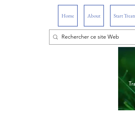
Home
About
Start Trea
Tr