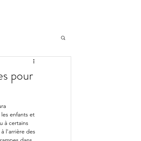
es pour
ra 
les enfants et 
 à certains 
l'arrière des 
 crampes dans 