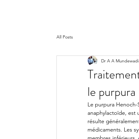
All Posts
Dr A A Mundewadi
Traitement
le purpur
Le purpura Henoch-S
anaphylactoïde, est 
résulte généralement
médicaments. Les sy
membres inférieurs, 