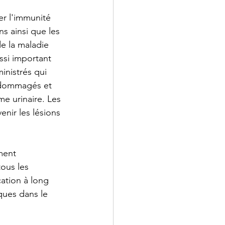
r l'immunité 
s ainsi que les 
e la maladie 
ssi important 
inistrés qui 
endommagés et 
me urinaire. Les 
nir les lésions 
ment 
ous les 
ation à long 
ques dans le 