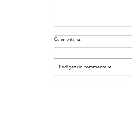
Vieillissement inversé, une
Commentaires
perspective ayurvédique
Dans un autre article, des faits
simples sur le vieillissement
Rédigez un commentaire...
inversé ont été abordés dans le
cadre de la médecine moderne,
ainsi que...