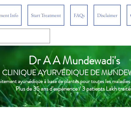
tment Info
Start Treatment
FAQs
Disclaimer
Dr A A Mundewadi's
CLINIQUE AYURVEDIQUE DE MUNDE
aitement ayurvédique à base de plantes pour toutes les maladies
Plus de 35 ans d'expérience / 3 patients Lakh traité