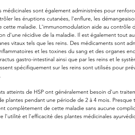
s médicinales sont également administrées pour renforce
rôler les éruptions cutanées, l'enflure, les démangeaison
 cette maladie. L'immunomodulation aide au contrôle d
ion d'une récidive de la maladie. Il est également tout au
anes vitaux tels que les reins. Des médicaments sont adm
 inflammatoires et les toxines du sang et des organes 
ractus gastro-intestinal ainsi que par les reins et le systè
ent spécifiquement sur les reins sont utilisés pour préve
.
nts atteints de HSP ont généralement besoin d'un traite
e plantes pendant une période de 2 à 4 mois. Presque t
sent complètement de cette maladie sans aucune complic
l'utilité et l'efficacité des plantes médicinales ayurvédi