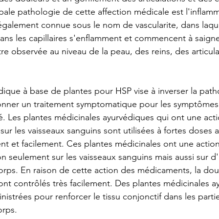
pale pathologie de cette affection médicale est l'inflam
également connue sous le nom de vascularite, dans laque
ans les capillaires s'enflamment et commencent à saigne
tre observée au niveau de la peau, des reins, des articula
dique à base de plantes pour HSP vise à inverser la path
donner un traitement symptomatique pour les symptômes
té. Les plantes médicinales ayurvédiques qui ont une acti
sur les vaisseaux sanguins sont utilisées à fortes doses af
t et facilement. Ces plantes médicinales ont une action
n seulement sur les vaisseaux sanguins mais aussi sur d'a
rps. En raison de cette action des médicaments, la doule
ont contrôlés très facilement. Des plantes médicinales a
strées pour renforcer le tissu conjonctif dans les parti
rps.