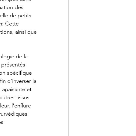
mation des 
lle de petits 
r. Cette 
tions, ainsi que 
ologie de la 
 présentés 
on spécifique 
in d'inverser la 
 apaisante et 
utres tissus 
ur, l'enflure 
yurvédiques 
es 